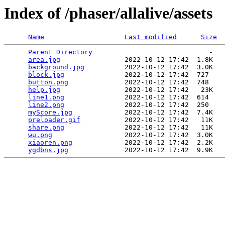
Index of /phaser/allalive/assets
Name
Last modified
Size
Parent Directory
                             -   

area.jpg
                2022-10-12 17:42  1.8K  

background.jpg
          2022-10-12 17:42  3.0K  

block.jpg
               2022-10-12 17:42  727   

button.png
              2022-10-12 17:42  748   

help.jpg
                2022-10-12 17:42   23K  

line1.png
               2022-10-12 17:42  614   

line2.png
               2022-10-12 17:42  250   

myScore.jpg
             2022-10-12 17:42  7.4K  

preloader.gif
           2022-10-12 17:42   11K  

share.png
               2022-10-12 17:42   11K  

wu.png
                  2022-10-12 17:42  3.0K  

xiaoren.png
             2022-10-12 17:42  2.2K  

ygdbns.jpg