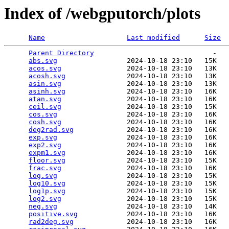
Index of /webgputorch/plots
Name
Last modified
Size
Parent Directory
                             -   

abs.svg
                 2024-10-18 23:10   15K  

acos.svg
                2024-10-18 23:10   13K  

acosh.svg
               2024-10-18 23:10   13K  

asin.svg
                2024-10-18 23:10   13K  

asinh.svg
               2024-10-18 23:10   16K  

atan.svg
                2024-10-18 23:10   16K  

ceil.svg
                2024-10-18 23:10   15K  

cos.svg
                 2024-10-18 23:10   16K  

cosh.svg
                2024-10-18 23:10   16K  

deg2rad.svg
             2024-10-18 23:10   16K  

exp.svg
                 2024-10-18 23:10   16K  

exp2.svg
                2024-10-18 23:10   16K  

expm1.svg
               2024-10-18 23:10   16K  

floor.svg
               2024-10-18 23:10   15K  

frac.svg
                2024-10-18 23:10   16K  

log.svg
                 2024-10-18 23:10   15K  

log10.svg
               2024-10-18 23:10   15K  

log1p.svg
               2024-10-18 23:10   15K  

log2.svg
                2024-10-18 23:10   15K  

neg.svg
                 2024-10-18 23:10   14K  

positive.svg
            2024-10-18 23:10   16K  

rad2deg.svg
             2024-10-18 23:10   16K  
